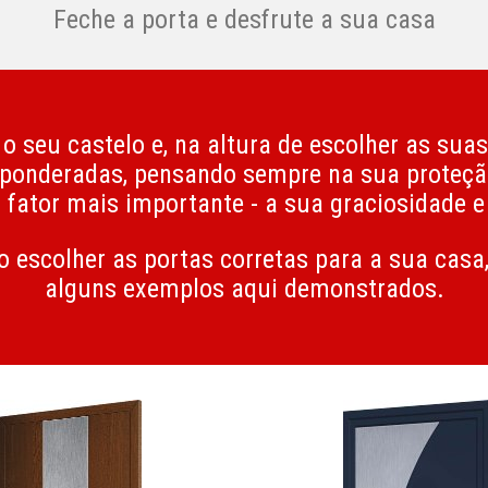
Feche a porta e desfrute a sua casa
o seu castelo e, na altura de escolher as sua
 ponderadas, pensando sempre na sua proteç
 fator mais importante - a sua graciosidade e
 escolher as portas corretas para a sua casa,
alguns exemplos aqui demonstrados.