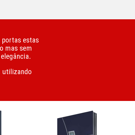
s portas estas
ão mas sem
 elegância.
 utilizando